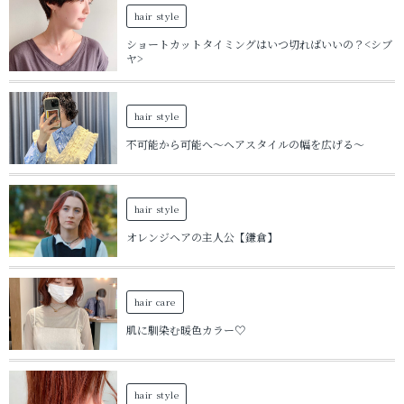
hair style
ショートカットタイミングはいつ切ればいいの？<シブ
ヤ>
hair style
不可能から可能へ〜ヘアスタイルの幅を広げる〜
hair style
オレンジヘアの主人公【鎌倉】
hair care
肌に馴染む暖色カラー♡
hair style