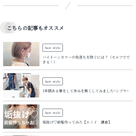
こちらの記事もオススメ
hair style
ハイトーンカラーの色落ちを防ぐには？（セルフでで
きる！）
hair style
1年間ある事をして赤みを無くしてみました<シブヤ>
hair style
垢抜け♡前髪作ってみた【エミイ 鎌倉】