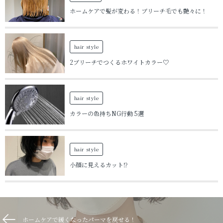
ホームケアで髪が変わる！ブリーチ毛でも艶々に！
hair style
2ブリーチでつくるホワイトカラー♡
hair style
カラーの色持ちNG行動 5選
hair style
小顔に見えるカット⁉︎
ホームケアで緩くなったパーマを戻せる！