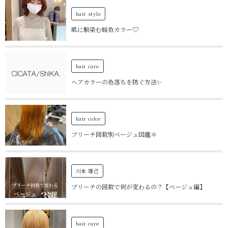
hair style
肌に馴染む暖色カラー♡
hair care
ヘアカラーの色落ちを防ぐ方法✨
hair color
ブリーチ回数別ベージュ図鑑＊
川本 雄己
ブリーチの回数で何が変わるの？【ベージュ編】
hair care