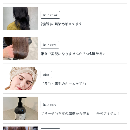
hair color
就活前の暗染め増えてます！
hair care
鎌倉で美髪になりませんか？<eMii.渋谷>
Blog
『多毛・癖毛のホームケア2』
hair care
ブリーチ毛を枕の摩擦から守る 最強アイテム！