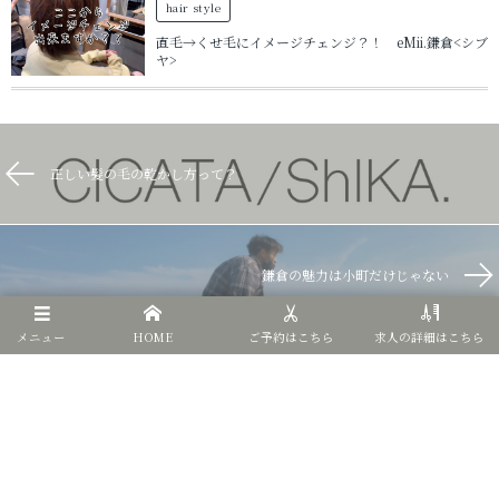
hair style
直毛→くせ毛にイメージチェンジ？！ eMii.鎌倉<シブ
ヤ>
正しい髪の毛の乾かし方って？
鎌倉の魅力は小町だけじゃない
メニュー
HOME
ご予約はこちら
求人の詳細はこちら
©
2020 - 2026
CICATA