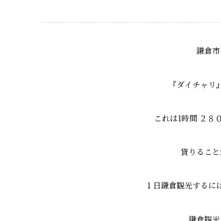
鎌倉市
『ダイチャリ
これは1時間 ２
貸りること
１日鎌倉観光するに
鎌倉観光