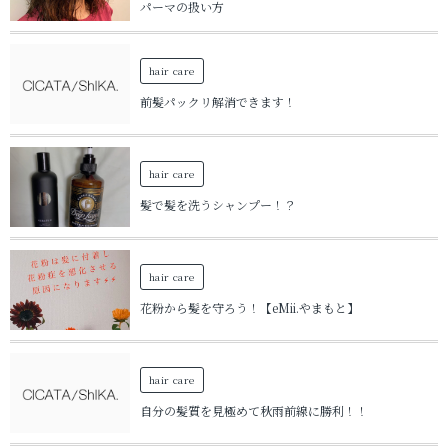
パーマの扱い方
hair care
前髪パックリ解消できます！
hair care
髪で髪を洗うシャンプー！？
hair care
花粉から髪を守ろう！【eMii.やまもと】
hair care
自分の髪質を見極めて秋雨前線に勝利！！