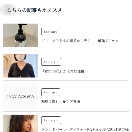
こちらの記事もオススメ
hair care
ブリーチ毛を枕の摩擦から守る 最強アイテム！
hair style
『minibob』が人気な理由
hair care
頭皮に優しく🧠ケア方法
hair style
トレンドパーマヘアメリットKAMAKURA2021 第二弾